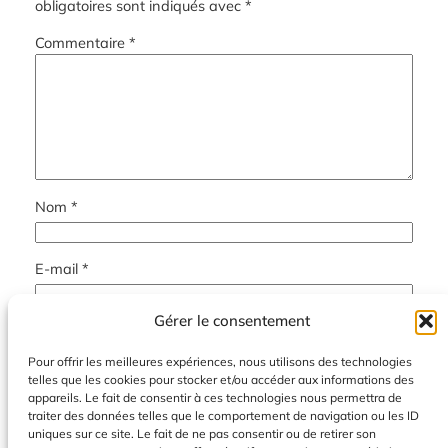
obligatoires sont indiqués avec
*
Commentaire
*
Nom
*
E-mail
*
Gérer le consentement
Site web
Pour offrir les meilleures expériences, nous utilisons des technologies
telles que les cookies pour stocker et/ou accéder aux informations des
Enregistrer mon nom, mon e-mail et mon site dans le
appareils. Le fait de consentir à ces technologies nous permettra de
navigateur pour mon prochain commentaire.
traiter des données telles que le comportement de navigation ou les ID
uniques sur ce site. Le fait de ne pas consentir ou de retirer son